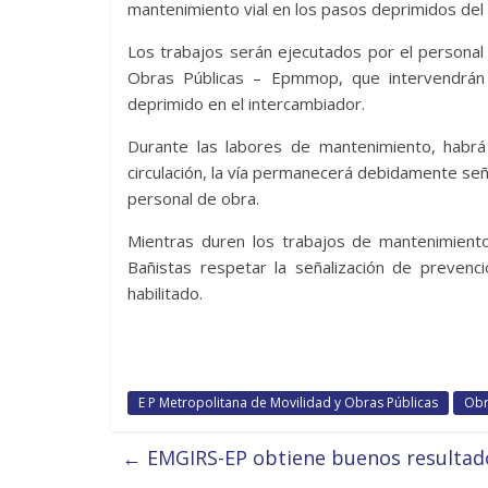
mantenimiento vial en los pasos deprimidos de
Los trabajos serán ejecutados por el personal
Obras Públicas – Epmmop, que intervendrán c
deprimido en el intercambiador.
Durante las labores de mantenimiento, habrá
circulación, la vía permanecerá debidamente seña
personal de obra.
Mientras duren los trabajos de mantenimiento
Bañistas respetar la señalización de prevenció
habilitado.
E P Metropolitana de Movilidad y Obras Públicas
Obr
←
EMGIRS-EP obtiene buenos resultado