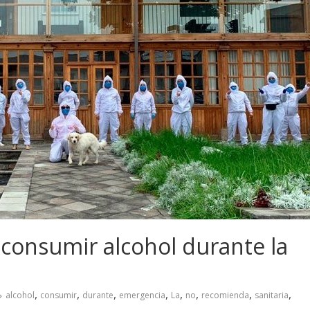
consumir alcohol durante la
,
,
,
,
,
,
,
,
alcohol
consumir
durante
emergencia
La
no
recomienda
sanitaria