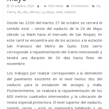
,
25 octubre, 2020
1833 Views
0 Comments
24
,
,
,
,
,
,
,
Cierre
de
del
inferior
La
Mayo
nivel
viaducto
Desde las 22:00 del martes 27 de octubre se cerrará el
sentido este – oeste del viaducto de la 24 de Mayo
(desde La Marín hacia el mercado de San Roque). En
este carril se encuentra uno de los accesos a la estación
San Francisco del Metro de Quito. Este cierre
corresponde a repavimentación del tramo mencionado y
tendrá una duración de 30 días hasta fines de
noviembre.
Los trabajos por realizar corresponden a la demolición
del pavimento existente en el nivel menos dos del
viaducto para la instalación de anclajes y malla.
Posteriormente, se realizará la repavimentación de los
600 metros cuadrados intervenidos y la colocación de
resina especial protectora. El nivel superior del viaducto,
sentido oeste – este se mantendrá habilitado y sin