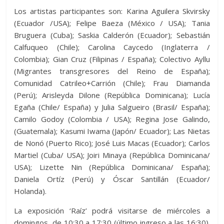
Los artistas participantes son: Karina Aguilera Skvirsky
(Ecuador /USA); Felipe Baeza (México / USA); Tania
Bruguera (Cuba); Saskia Calderón (Ecuador); Sebastián
Calfuqueo (Chile); Carolina Caycedo (Inglaterra /
Colombia); Gian Cruz (Filipinas / España); Colectivo Ayllu
(Migrantes transgresores del Reino de España);
Comunidad Catrileo+Carrión (Chile); Frau Diamanda
(Perú); Arisleyda Dilone (República Dominicana); Lucía
Egaña (Chile/ España) y Julia Salgueiro (Brasil/ España);
Camilo Godoy (Colombia / USA); Regina Jose Galindo,
(Guatemala); Kasumi Iwama (Japón/ Ecuador); Las Nietas
de Nonó (Puerto Rico); José Luis Macas (Ecuador); Carlos
Martiel (Cuba/ USA); Joiri Minaya (República Dominicana/
USA); Lizette Nin (República Dominicana/ España);
Daniela Ortíz (Perú) y Óscar Santillán (Ecuador/
Holanda).
La exposición ‘Raíz’ podrá visitarse de miércoles a
domingos, de 10:30 a 17:30 (último ingreso a las 16:30).