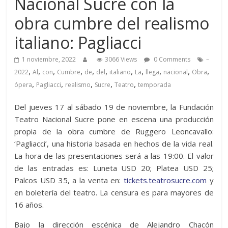
Nacional Sucre con la
obra cumbre del realismo
italiano: Pagliacci
1 noviembre, 2022
3066 Views
0 Comments
–
,
,
,
,
,
,
,
,
,
,
,
2022
Al
con
Cumbre
de
del
italiano
La
llega
nacional
Obra
,
,
,
,
,
ópera
Pagliacci
realismo
Sucre
Teatro
temporada
Del jueves 17 al sábado 19 de noviembre, la Fundación
Teatro Nacional Sucre pone en escena una producción
propia de la obra cumbre de Ruggero Leoncavallo:
‘Pagliacci’, una historia basada en hechos de la vida real.
La hora de las presentaciones será a las 19:00. El valor
de las entradas es: Luneta USD 20; Platea USD 25;
Palcos USD 35, a la venta en:
tickets.teatrosucre.com
y
en boletería del teatro. La censura es para mayores de
16 años.
Bajo la dirección escénica de Alejandro Chacón