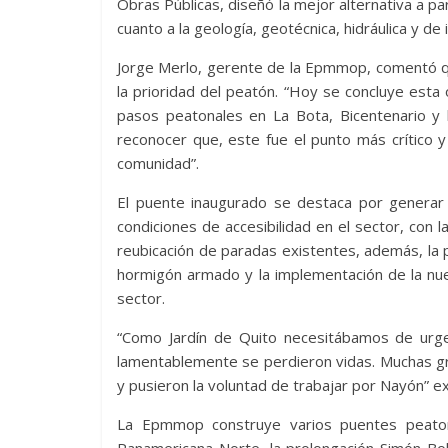
Obras Públicas, diseñó la mejor alternativa a part
cuanto a la geología, geotécnica, hidráulica y de 
Jorge Merlo, gerente de la Epmmop, comentó que
la prioridad del peatón. “Hoy se concluye est
pasos peatonales en La Bota, Bicentenario y l
reconocer que, este fue el punto más crítico 
comunidad”.
El puente inaugurado se destaca por generar 
condiciones de accesibilidad en el sector, con 
reubicación de paradas existentes, además, la 
hormigón armado y la implementación de la nu
sector.
“Como Jardín de Quito necesitábamos de urge
lamentablemente se perdieron vidas. Muchas gr
y pusieron la voluntad de trabajar por Nayón” e
La Epmmop construye varios puentes peatona
Panamericana Norte, la prolongación Simón Bolí