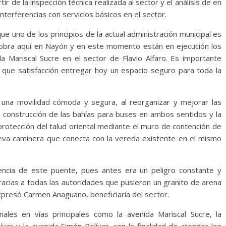
ir de la inspección técnica realizada al sector y el análisis de en
interferencias con servicios básicos en el sector.
 uno de los principios de la actual administración municipal es
a obra aquí en Nayón y en este momento están en ejecución los
a Mariscal Sucre en el sector de Flavio Alfaro. Es importante
y que satisfacción entregar hoy un espacio seguro para toda la
una movilidad cómoda y segura, al reorganizar y mejorar las
la construcción de las bahías para buses en ambos sentidos y la
protección del talud oriental mediante el muro de contención de
eva caminera que conecta con la vereda existente en el mismo
ncia de este puente, pues antes era un peligro constante y
acias a todas las autoridades que pusieron un granito de arena
xpresó Carmen Anaguano, beneficiaria del sector.
les en vías principales como la avenida Mariscal Sucre, la
var y la avenida Simón Bolívar, con la finalidad de atender los