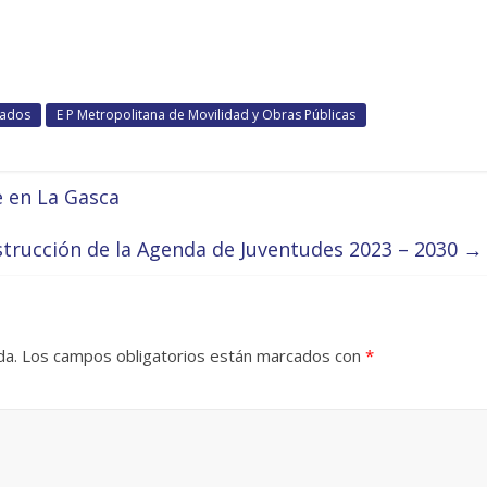
cados
E P Metropolitana de Movilidad y Obras Públicas
 en La Gasca
strucción de la Agenda de Juventudes 2023 – 2030
→
da.
Los campos obligatorios están marcados con
*