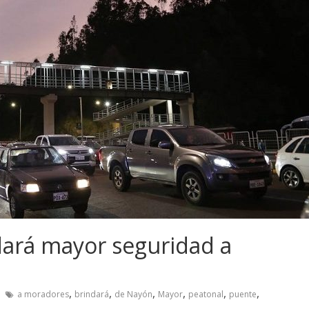
dará mayor seguridad a
,
,
,
,
,
,
a moradores
brindará
de Nayón
Mayor
peatonal
puente