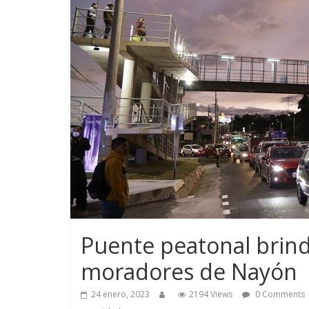
Puente peatonal brin
moradores de Nayón
24 enero, 2023
2194 Views
0 Comments