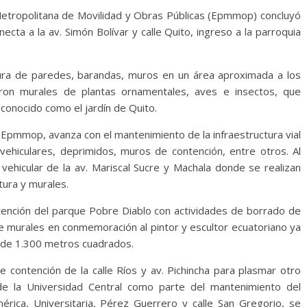
Metropolitana de Movilidad y Obras Públicas (Epmmop) concluyó
cta a la av. Simón Bolívar y calle Quito, ingreso a la parroquia
tura de paredes, barandas, muros en un área aproximada a los
on murales de plantas ornamentales, aves e insectos, que
 conocido como el jardín de Quito.
a Epmmop, avanza con el mantenimiento de la infraestructura vial
vehiculares, deprimidos, muros de contención, entre otros. Al
vehicular de la av. Mariscal Sucre y Machala donde se realizan
ctura y murales.
ntención del parque Pobre Diablo con actividades de borrado de
 de murales en conmemoración al pintor y escultor ecuatoriano ya
s de 1.300 metros cuadrados.
 contención de la calle Ríos y av. Pichincha para plasmar otro
de la Universidad Central como parte del mantenimiento del
érica, Universitaria, Pérez Guerrero y calle San Gregorio, se