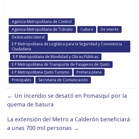
Agencia Metropolitana de Control
Agencia Metropolitana de Tránsito
Cultura
De interés
Destacadas lateral
E P Metropolitana de Logística para la Seguridad y Convivencia
Ciudadana
E P Metropolitana de Movilidad y Obras Públicas
E P Metropolitana de Transporte de Pasajeros de Quito
E P Metropolitana Quito Turismo
Primera plana
Principales
Secretaría de Comunicación
←
Un incendio se desató en Pomasquí por la
quema de basura
La extensión del Metro a Calderón beneficiará
a unas 700 mil personas
→