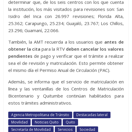
determinar que, de los seis centros con los que cuenta
la institución, los más visitados para revisiones son: San
Isidro del Inca con 26.997 revisiones; Florida Alta,
25.362; Carapungo, 25.234; Guajaló, 23.767; Los Chillos,
23.296; Guamaní, 22.066.
También, la AMT recuerda a los usuarios que
antes de
obtener la cita
para la RTV
deben cancelar los valores
pendientes
de pago y verificar que el trámite a realizar
sea el de revisión y matriculación. Esto permite obtener
el mismo día el Permiso Anual de Circulación (PAC).
Además, se informa que el servicio de matriculación en
línea y las ventanillas de los Centros de Matriculación
Bicentenario y Quitumbe continúan habilitados para
estos trámites administrativos.
Agencia Metropolitana de Tránsito
Destacadas lateral
Movilidad
Noticias Quito
Quito
Secretaría de Movilidad
Servicios
Sociedad