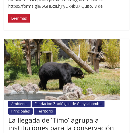
https://forms.gle/5GHBziLhJryDk4bu7 Quito, 8 de
Leer más
Ambiente
Fundación Zoológico de Guayllabamba
Principales
Territorio
La llegada de ‘Timo’ agrupa a
instituciones para la conservación