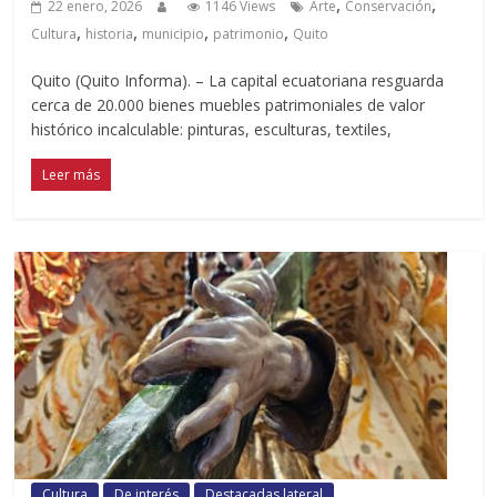
,
,
22 enero, 2026
1146 Views
Arte
Conservación
,
,
,
,
Cultura
historia
municipio
patrimonio
Quito
Quito (Quito Informa). – La capital ecuatoriana resguarda
cerca de 20.000 bienes muebles patrimoniales de valor
histórico incalculable: pinturas, esculturas, textiles,
Leer más
Cultura
De interés
Destacadas lateral