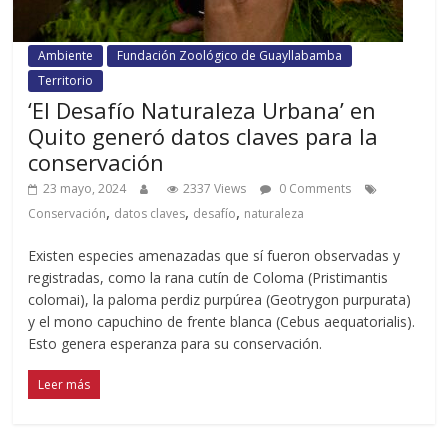
Ambiente
Fundación Zoológico de Guayllabamba
Territorio
‘El Desafío Naturaleza Urbana’ en
Quito generó datos claves para la
conservación
23 mayo, 2024
2337 Views
0 Comments
,
,
,
Conservación
datos claves
desafío
naturaleza
Existen especies amenazadas que sí fueron observadas y
registradas, como la rana cutín de Coloma (Pristimantis
colomai), la paloma perdiz purpúrea (Geotrygon purpurata)
y el mono capuchino de frente blanca (Cebus aequatorialis).
Esto genera esperanza para su conservación.
Leer más