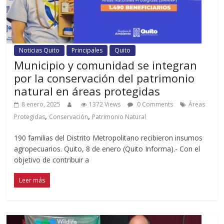
Noticias Quito
Principales
Quito
Municipio y comunidad se integran
por la conservación del patrimonio
natural en áreas protegidas
8 enero, 2025
1372 Views
0 Comments
Áreas
,
,
Protegidas
Conservación
Patrimonio Natural
190 familias del Distrito Metropolitano recibieron insumos
agropecuarios. Quito, 8 de enero (Quito Informa).- Con el
objetivo de contribuir a
Leer más