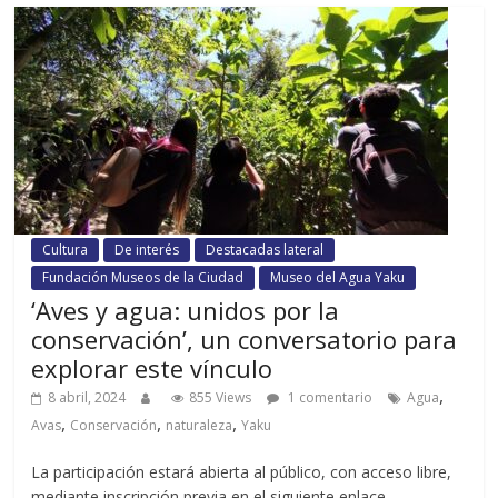
Cultura
De interés
Destacadas lateral
Fundación Museos de la Ciudad
Museo del Agua Yaku
‘Aves y agua: unidos por la
conservación’, un conversatorio para
explorar este vínculo
,
8 abril, 2024
855 Views
1 comentario
Agua
,
,
,
Avas
Conservación
naturaleza
Yaku
La participación estará abierta al público, con acceso libre,
mediante inscripción previa en el siguiente enlace