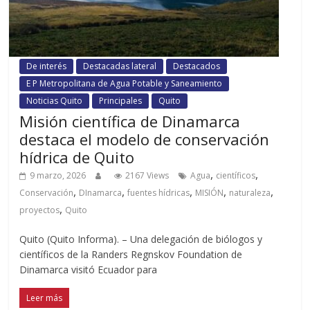
De interés
Destacadas lateral
Destacados
E P Metropolitana de Agua Potable y Saneamiento
Noticias Quito
Principales
Quito
Misión científica de Dinamarca
destaca el modelo de conservación
hídrica de Quito
,
,
9 marzo, 2026
2167 Views
Agua
científicos
,
,
,
,
,
Conservación
DInamarca
fuentes hídricas
MISIÓN
naturaleza
,
proyectos
Quito
Quito (Quito Informa). – Una delegación de biólogos y
científicos de la Randers Regnskov Foundation de
Dinamarca visitó Ecuador para
Leer más