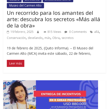
Museo del Carmen Alto
Un recorrido para los amantes del
arte: descubra los secretos «Más allá
de la obra»
,
19 febrero, 2025
815 Views
0 Comments
allá
,
,
,
,
Conservación
develando
más
Obra
secretos
19 de febrero de 2025, (Quito Informa). – El Museo del
Carmen Alto (MCA) invita este sábado, 22 de febrero,
Leer más