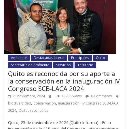
Ambiente
Destacadas lateral
Principales
Quito
Secretaría de Ambiente
Servicios
Territorio
Quito es reconocida por su aporte a
la conservación en la inauguración IV
Congreso SCB-LACA 2024
25 noviembre, 2024
18906 Views
0 Comments
,
,
,
biodiversidad
Conservación
inauguración
IV Congreso SCB-LACA
,
,
2024
Quito
reconocida
Quito, 25 de noviembre de 2024 (Quito Informa).- En la
inauguración de la IV Bienal del Congreso Latinoamericano