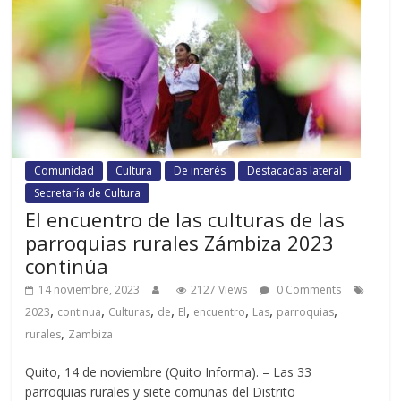
Comunidad
Cultura
De interés
Destacadas lateral
Secretaría de Cultura
El encuentro de las culturas de las
parroquias rurales Zámbiza 2023
continúa
14 noviembre, 2023
2127 Views
0 Comments
,
,
,
,
,
,
,
,
2023
continua
Culturas
de
El
encuentro
Las
parroquias
,
rurales
Zambiza
Quito, 14 de noviembre (Quito Informa). – Las 33
parroquias rurales y siete comunas del Distrito