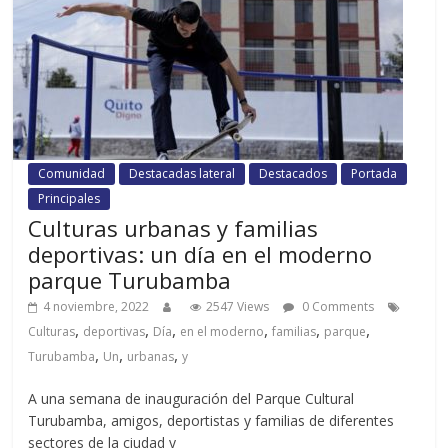
Comunidad
Destacadas lateral
Destacados
Portada
Principales
Culturas urbanas y familias
deportivas: un día en el moderno
parque Turubamba
4 noviembre, 2022
2547 Views
0 Comments
,
,
,
,
,
,
Culturas
deportivas
Día
en el moderno
familias
parque
,
,
,
Turubamba
Un
urbanas
y
A una semana de inauguración del Parque Cultural
Turubamba, amigos, deportistas y familias de diferentes
sectores de la ciudad y