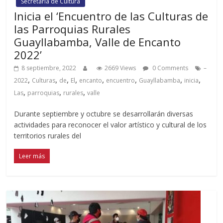
Secretaría de Cultura
Inicia el ‘Encuentro de las Culturas de
las Parroquias Rurales
Guayllabamba, Valle de Encanto
2022’
8 septiembre, 2022
2669 Views
0 Comments
–
,
,
,
,
,
,
,
,
2022
Culturas
de
El
encanto
encuentro
Guayllabamba
inicia
,
,
,
Las
parroquias
rurales
valle
Durante septiembre y octubre se desarrollarán diversas
actividades para reconocer el valor artístico y cultural de los
territorios rurales del
Leer más