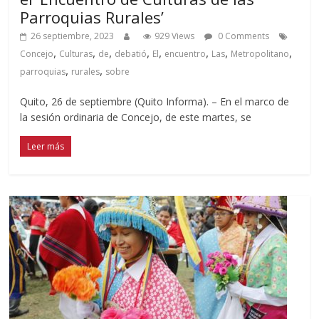
Parroquias Rurales’
26 septiembre, 2023
929 Views
0 Comments
,
,
,
,
,
,
,
,
Concejo
Culturas
de
debatió
El
encuentro
Las
Metropolitano
,
,
parroquias
rurales
sobre
Quito, 26 de septiembre (Quito Informa). – En el marco de
la sesión ordinaria de Concejo, de este martes, se
Leer más