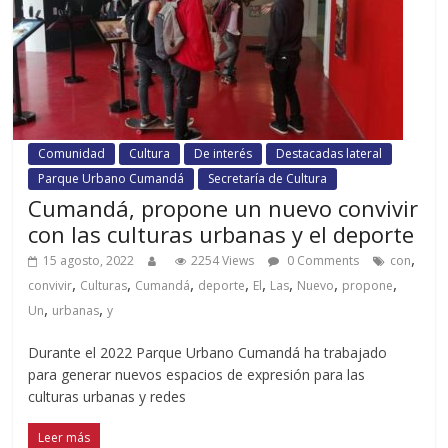
Comunidad
Cultura
De interés
Destacadas lateral
Parque Urbano Cumandá
Secretaría de Cultura
Cumandá, propone un nuevo convivir
con las culturas urbanas y el deporte
,
15 agosto, 2022
2254 Views
0 Comments
con
,
,
,
,
,
,
,
,
convivir
Culturas
Cumandá
deporte
El
Las
Nuevo
propone
,
,
Un
urbanas
y
Durante el 2022 Parque Urbano Cumandá ha trabajado
para generar nuevos espacios de expresión para las
culturas urbanas y redes
Leer más