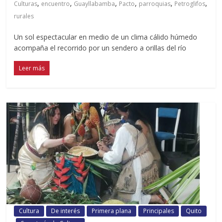
,
,
,
,
,
,
Culturas
encuentro
Guayllabamba
Pacto
parroquias
Petroglifos
rurales
Un sol espectacular en medio de un clima cálido húmedo
acompaña el recorrido por un sendero a orillas del río
Leer más
Cultura
De interés
Primera plana
Principales
Quito