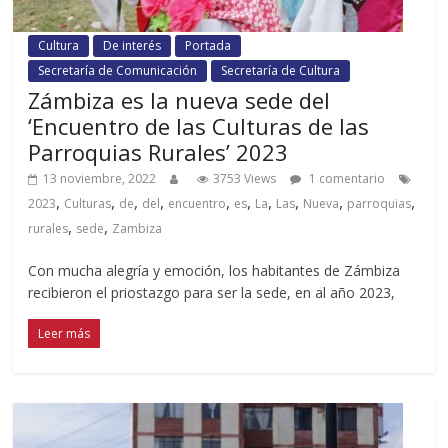
Cultura
De interés
Portada
Secretaría de Comunicación
Secretaría de Cultura
Zámbiza es la nueva sede del
‘Encuentro de las Culturas de las
Parroquias Rurales’ 2023
13 noviembre, 2022
3753 Views
1 comentario
,
,
,
,
,
,
,
,
,
,
2023
Culturas
de
del
encuentro
es
La
Las
Nueva
parroquias
,
,
rurales
sede
Zambiza
Con mucha alegría y emoción, los habitantes de Zámbiza
recibieron el priostazgo para ser la sede, en al año 2023,
Leer más