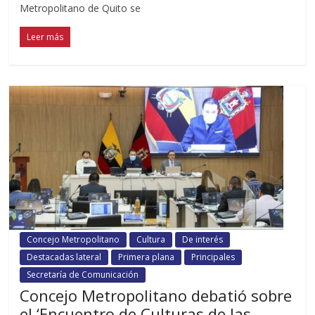
Metropolitano de Quito se
Leer más
Concejo Metropolitano
Cultura
De interés
Destacadas lateral
Primera plana
Principales
Secretaría de Comunicación
Concejo Metropolitano debatió sobre
el ‘Encuentro de Culturas de las