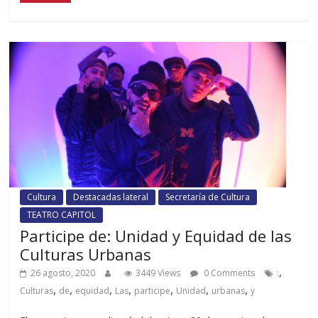
Cultura
Destacadas lateral
Secretaría de Cultura
TEATRO CAPITOL
Participe de: Unidad y Equidad de las
Culturas Urbanas
,
26 agosto, 2020
3449 Views
0 Comments
:
,
,
,
,
,
,
,
Culturas
de
equidad
Las
participe
Unidad
urbanas
y