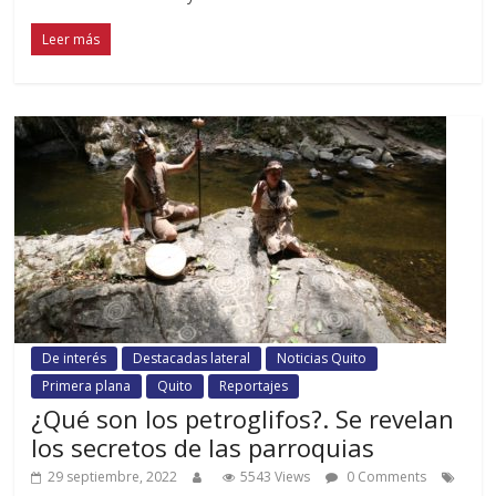
Leer más
De interés
Destacadas lateral
Noticias Quito
Primera plana
Quito
Reportajes
¿Qué son los petroglifos?. Se revelan
los secretos de las parroquias
29 septiembre, 2022
5543 Views
0 Comments