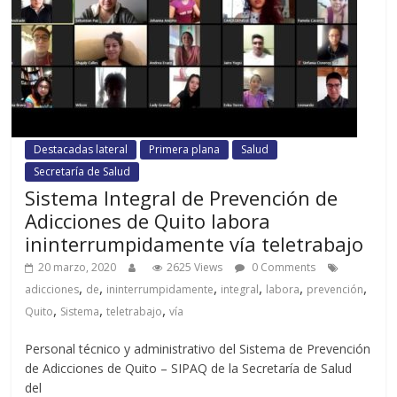
Destacadas lateral
Primera plana
Salud
Secretaría de Salud
Sistema Integral de Prevención de
Adicciones de Quito labora
ininterrumpidamente vía teletrabajo
20 marzo, 2020
2625 Views
0 Comments
,
,
,
,
,
,
adicciones
de
ininterrumpidamente
integral
labora
prevención
,
,
,
Quito
Sistema
teletrabajo
vía
Personal técnico y administrativo del Sistema de Prevención
de Adicciones de Quito – SIPAQ de la Secretaría de Salud
del