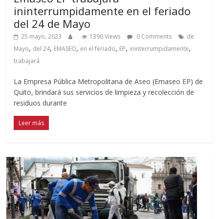
ininterrumpidamente en el feriado
del 24 de Mayo
25 mayo, 2023
1390 Views
0 Comments
de
,
,
,
,
,
,
Mayo
del 24
EMASEO
en el feriado
EP
ininterrumpidamente
trabajará
La Empresa Pública Metropolitana de Aseo (Emaseo EP) de
Quito, brindará sus servicios de limpieza y recolección de
residuos durante
Leer más