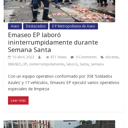
Aseo
Destacados
E P Metropolitana de Aseo
Emaseo EP laboró
ininterrumpidamente durante
Semana Santa
,
10 abril, 2023
871 Views
0 Comments
durante
,
,
,
,
,
EMASEO
EP
ininterrumpidamente
laboró
Santa
semana
Con un equipo operativo conformado por 358 ‘Soldados
Azules’ y 17 vehículos, Emaseo EP ejecutó varios operativos
especiales de limpieza
Leer más