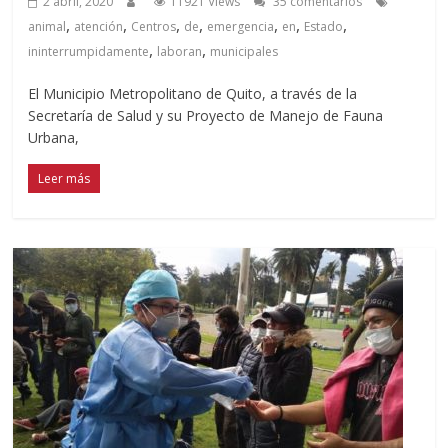
2 abril, 2020
11921 Views
35 comentarios
,
,
,
,
,
,
,
animal
atención
Centros
de
emergencia
en
Estado
,
,
ininterrumpidamente
laboran
municipales
El Municipio Metropolitano de Quito, a través de la
Secretaría de Salud y su Proyecto de Manejo de Fauna
Urbana,
Leer más