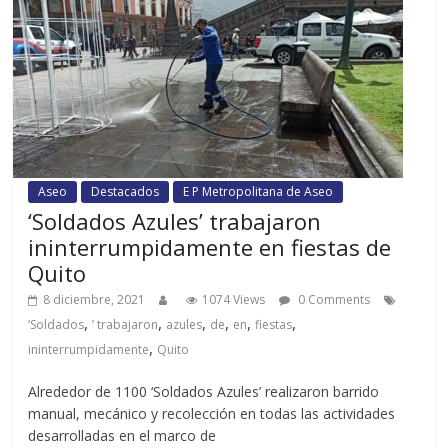
Aseo
Destacados
E P Metropolitana de Aseo
‘Soldados Azules’ trabajaron
ininterrumpidamente en fiestas de
Quito
8 diciembre, 2021
1074 Views
0 Comments
,
,
,
,
,
,
‘Soldados
’ trabajaron
azules
de
en
fiestas
,
ininterrumpidamente
Quito
Alrededor de 1100 ‘Soldados Azules’ realizaron barrido
manual, mecánico y recolección en todas las actividades
desarrolladas en el marco de