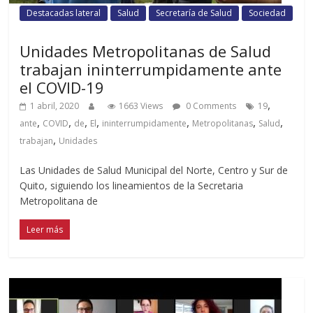
Destacadas lateral
Salud
Secretaría de Salud
Sociedad
Unidades Metropolitanas de Salud
trabajan ininterrumpidamente ante
el COVID-19
,
1 abril, 2020
1663 Views
0 Comments
19
,
,
,
,
,
,
,
ante
COVID
de
El
ininterrumpidamente
Metropolitanas
Salud
,
trabajan
Unidades
Las Unidades de Salud Municipal del Norte, Centro y Sur de
Quito, siguiendo los lineamientos de la Secretaria
Metropolitana de
Leer más