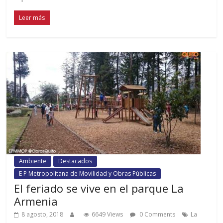
Leer más
Ambiente
Destacados
E P Metropolitana de Movilidad y Obras Públicas
El feriado se vive en el parque La
Armenia
8 agosto, 2018
6649 Views
0 Comments
La