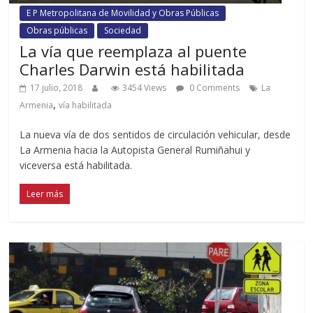
E P Metropolitana de Movilidad y Obras Públicas
Obras públicas
Sociedad
La vía que reemplaza al puente
Charles Darwin está habilitada
17 julio, 2018
3454 Views
0 Comments
La
,
Armenia
vía habilitada
La nueva vía de dos sentidos de circulación vehicular, desde
La Armenia hacia la Autopista General Rumiñahui y
viceversa está habilitada.
Leer más