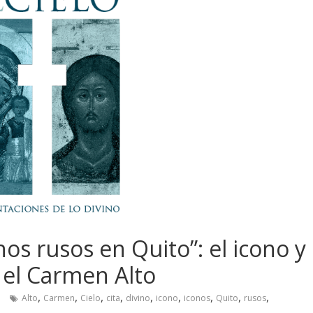
nos rusos en Quito”: el icono y
n el Carmen Alto
,
,
,
,
,
,
,
,
,
Alto
Carmen
Cielo
cita
divino
icono
iconos
Quito
rusos