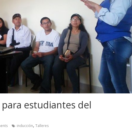
 para estudiantes del
,
ents
inducción
Talleres