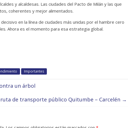
caldes y alcaldesas. Las ciudades del Pacto de Milán y las que
stos, coherentes y mejor alimentados.
decisivo en la línea de ciudades más unidas por el hambre cero
ales. Ahora es el momento para esa estrategia global.
ndimiento
Importantes
ontra un árbol
a ruta de transporte público Quitumbe – Carcelén
→
da.
Los campos obligatorios están marcados con
*