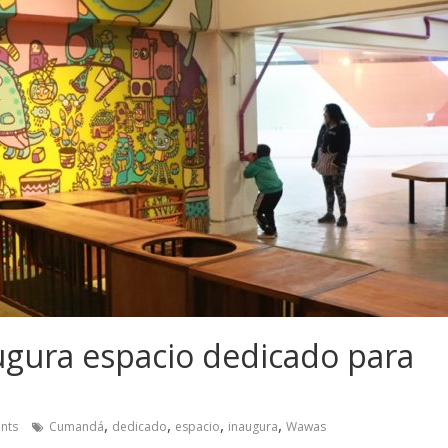
ugura espacio dedicado para
,
,
,
,
nts
Cumandá
dedicado
espacio
inaugura
Wawas