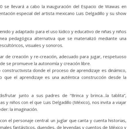
 se llevará a cabo la inauguración del Espacio de Wawas en
ntación especial del artista mexicano Luis Delgadillo y su show
nido y adaptado para el uso lúdico y educativo de niñas y niños
nea pedagógica alternativa que se materializó mediante una
scultóricos, visuales y sonoros.
gar de creación y re-creación, adecuado para jugar, respetuoso
de se promueve la autonomía y creación libre.
 constructivista donde el proceso de aprendizaje es dinámico,
do que el aprendizaje es una auténtica construcción desde la
frutar junto a sus padres de “Brinca y brinca…la tablita”,
as y niños con el que Luis Delgadillo (México), nos invita a viajar
er: la imaginación.
on el personaje central: un juglar que canta y cuenta historias,
nimales fantásticos, duendes, de leyendas y cuentos de México y