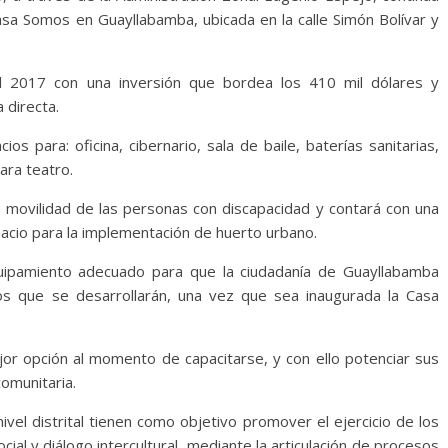
asa Somos en Guayllabamba, ubicada en la calle Simón Bolívar y
del 2017 con una inversión que bordea los 410 mil dólares y
 directa.
 para: oficina, cibernario, sala de baile, baterías sanitarias,
para teatro.
la movilidad de las personas con discapacidad y contará con una
acio para la implementación de huerto urbano.
quipamiento adecuado para que la ciudadanía de Guayllabamba
tos que se desarrollarán, una vez que sea inaugurada la Casa
r opción al momento de capacitarse, y con ello potenciar sus
comunitaria.
vel distrital tienen como objetivo promover el ejercicio de los
cial y diálogo intercultural, mediante la articulación de procesos