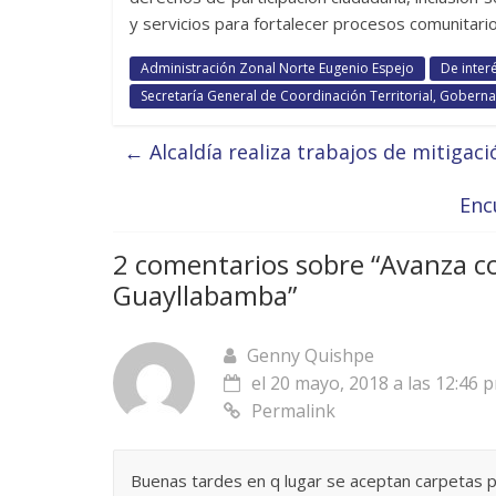
y servicios para fortalecer procesos comunitario
Administración Zonal Norte Eugenio Espejo
De inter
Secretaría General de Coordinación Territorial, Gobernab
←
Alcaldía realiza trabajos de mitigac
Enc
2 comentarios sobre “
Avanza c
Guayllabamba
”
Genny Quishpe
el 20 mayo, 2018 a las 12:46 
Permalink
Buenas tardes en q lugar se aceptan carpetas