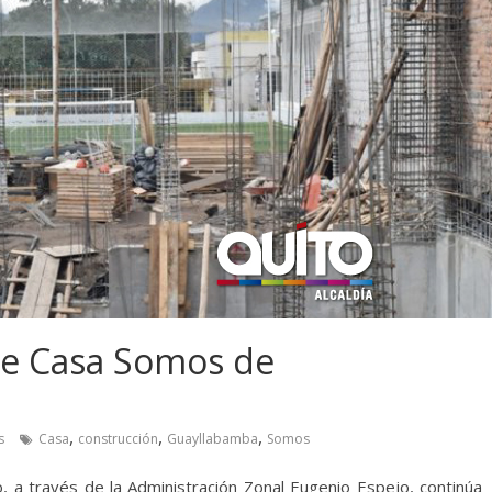
de Casa Somos de
,
,
,
s
Casa
construcción
Guayllabamba
Somos
o, a través de la Administración Zonal Eugenio Espejo, continúa