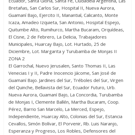
Ecuador, Santa Gloria, Santa Fe, Ciudadela Argentina, Las
Bretañas, San Carlos Sur, Hospital II, Nueva Aurora,
Guamaní Bajo, Ejercito II, Manantial, Calicanto, Monte
Icaza, Amadeo Izquieta, San Antonio, Hospital Espejo,
Quitumbe Alto, Rumihurco, Martha Bucaram, Orquídeas,
El Cisne, 2 de Febrero, La Delicia, Trabajadores
Municipales, Huarcay Bajo, Lot. Hurtado, 25 de
Diciembre, Lot. Margarita y Turubamba de Monjas II
ZONA 2
El Garrochal, Nuevo Jerusalen, Santo Thomas II, Las
Venecias I y II, Padre Inocencio Jácome, San José de
Guamaní Bajo. Jardines del Sur, Tréboles del Sur, Virgen
del Quinche, Bellavista del Sur, Ecuador Futuro, Urb.
Nueva Aurora, Guamaní Bajo, La Concordia, Turubamba
de Monjas I, Clemente Ballén, Martha Bucaram, Coop.
Pérez, Barrio San Marcelo, La Merced, Espejo,
Independiente, Huarcay Alto, Colonias del Sur, Estancia
Cevallos, Simón Bolívar, El Porvenir, Rb. Luis Naranjo,
Esperanza y Progreso, Los Robles, Defensores del