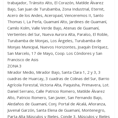
trabajador, Tránsito Alto, El Corazón, Matilde Álvarez
Bajo, San Juan de Turubamba, Zona Industrial, Eternit,
Acero de los Andes, Aceropaxl, Venceremos II, Santo
Thomas I, La Perla, Guamaní Alto, Jardines de Guamaní,
Camilo Kolm, Valle Verde Bajo, Atenas de Guamaní,
Vertientes del Sur, Nueva Aurora Alta, Paraíso, El Roble,
Turubamba de Monjas, Los Ángeles, Turubamba de
Monjas Municipal, Nuevos Horizontes, Joaquín Enríquez,
San Marcelo, 17 de Mayo, Coop. Los Cóndores y San
Francisco de Asis
ZONA 3
Mirador Medio, Mirador Bajo, Santa Clara 1, 2 y 3, 3
cuadras de Huarcay, 3 cuadras de Colinas del Sur, Barrio
Agrícola Forestal, Victoria Alta, Paquisha, Primavera, Lot.
Daniel Serrano, Calle Patricio Romero, Matilde Álvarez
Alto, Patricio Romero, San Javier, San Fernando Bajo,
Aledaños de Guamaní, Conj. Portal de Alcalá, Añoranza,
Juvenal Garzón, Santa Elena de Guamaní, Montenegro,
Parta Alta Músculos y Rieles, Conde 3, Músculos y Rieles