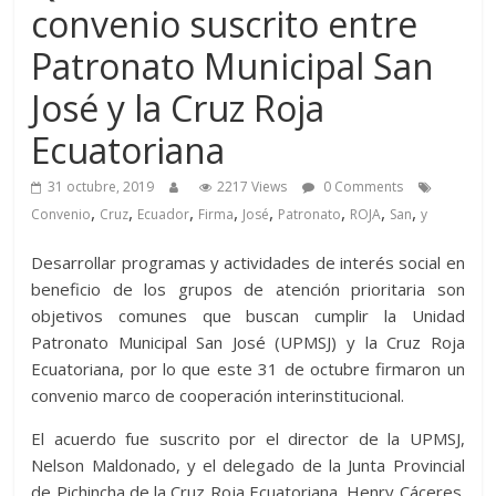
convenio suscrito entre
Patronato Municipal San
José y la Cruz Roja
Ecuatoriana
31 octubre, 2019
2217 Views
0 Comments
,
,
,
,
,
,
,
,
Convenio
Cruz
Ecuador
Firma
José
Patronato
ROJA
San
y
Desarrollar programas y actividades de interés social en
beneficio de los grupos de atención prioritaria son
objetivos comunes que buscan cumplir la Unidad
Patronato Municipal San José (UPMSJ) y la Cruz Roja
Ecuatoriana, por lo que este 31 de octubre firmaron un
convenio marco de cooperación interinstitucional.
El acuerdo fue suscrito por el director de la UPMSJ,
Nelson Maldonado, y el delegado de la Junta Provincial
de Pichincha de la Cruz Roja Ecuatoriana, Henry Cáceres.