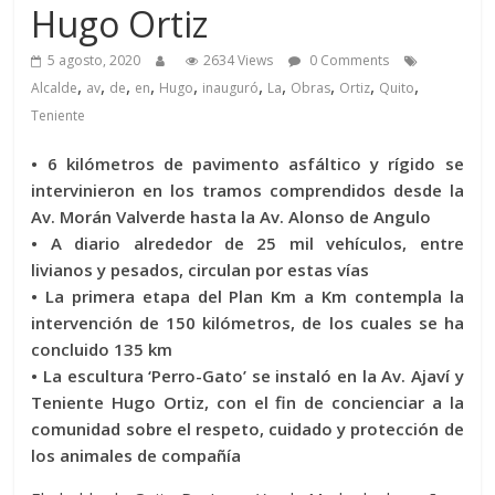
Hugo Ortiz
5 agosto, 2020
2634 Views
0 Comments
,
,
,
,
,
,
,
,
,
,
Alcalde
av
de
en
Hugo
inauguró
La
Obras
Ortiz
Quito
Teniente
• 6 kilómetros de pavimento asfáltico y rígido se
intervinieron en los tramos comprendidos desde la
Av. Morán Valverde hasta la Av. Alonso de Angulo
• A diario alrededor de 25 mil vehículos, entre
livianos y pesados, circulan por estas vías
• La primera etapa del Plan Km a Km contempla la
intervención de 150 kilómetros, de los cuales se ha
concluido 135 km
• La escultura ‘Perro-Gato’ se instaló en la Av. Ajaví y
Teniente Hugo Ortiz, con el fin de concienciar a la
comunidad sobre el respeto, cuidado y protección de
los animales de compañía