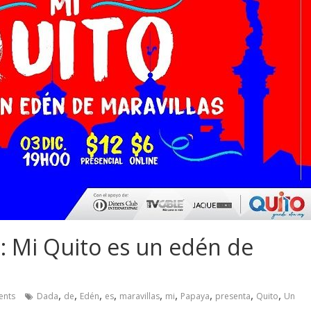
: Mi Quito es un edén de
,
,
,
,
,
,
,
,
,
nts
Dada
de
Edén
es
maravillas
mi
Papaya
presenta
Quito
Un