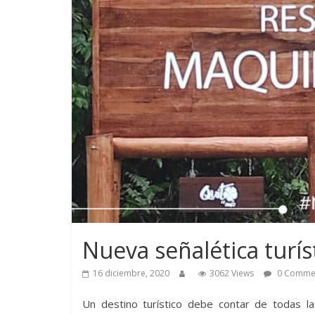
Nueva señalética turí
16 diciembre, 2020
3062 Views
0 Comme
Un destino turístico debe contar de todas la