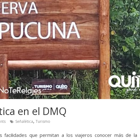
stica en el DMQ
,
nts
Señalética
Turismo
s facilidades que permitan a los viajeros conocer más de la