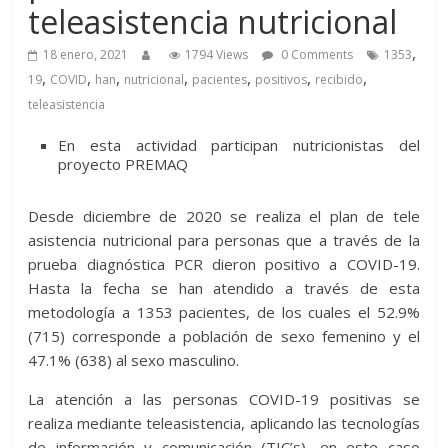
teleasistencia nutricional
,
18 enero, 2021
1794 Views
0 Comments
1353
,
,
,
,
,
,
,
19
COVID
han
nutricional
pacientes
positivos
recibido
teleasistencia
En esta actividad participan nutricionistas del
proyecto PREMAQ
Desde diciembre de 2020 se realiza el plan de tele
asistencia nutricional para personas que a través de la
prueba diagnóstica PCR dieron positivo a COVID-19.
Hasta la fecha se han atendido a través de esta
metodología a 1353 pacientes, de los cuales el 52.9%
(715) corresponde a población de sexo femenino y el
47.1% (638) al sexo masculino.
La atención a las personas COVID-19 positivas se
realiza mediante teleasistencia, aplicando las tecnologías
de información y comunicación (TIC’s), en este caso