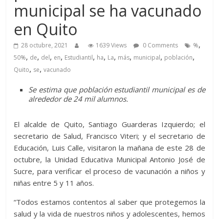
municipal se ha vacunado
en Quito
,
28 octubre, 2021
1639 Views
0 Comments
%
,
,
,
,
,
,
,
,
,
,
50%
de
del
en
Estudiantil
ha
La
más
municipal
población
,
,
Quito
se
vacunado
Se estima que población estudiantil municipal es de
alrededor de 24 mil alumnos.
El alcalde de Quito, Santiago Guarderas Izquierdo; el
secretario de Salud, Francisco Viteri; y el secretario de
Educación, Luis Calle, visitaron la mañana de este 28 de
octubre, la Unidad Educativa Municipal Antonio José de
Sucre, para verificar el proceso de vacunación a niños y
niñas entre 5 y 11 años.
“Todos estamos contentos al saber que protegemos la
salud y la vida de nuestros niños y adolescentes, hemos