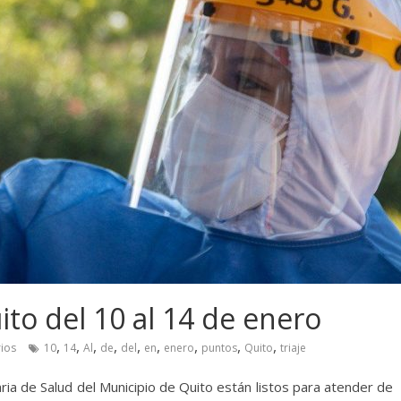
ito del 10 al 14 de enero
,
,
,
,
,
,
,
,
,
ios
10
14
Al
de
del
en
enero
puntos
Quito
triaje
ria de Salud del Municipio de Quito están listos para atender de