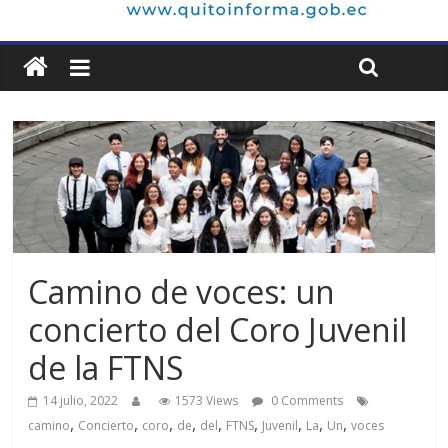
Camino de voces: un
concierto del Coro Juvenil
de la FTNS
14 julio, 2022
1573 Views
0 Comments
,
,
,
,
,
,
,
,
,
camino
Concierto
coro
de
del
FTNS
Juvenil
La
Un
voces