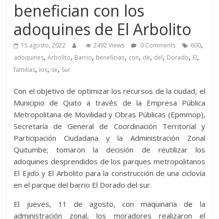
benefician con los
adoquines de El Arbolito
,
15 agosto, 2022
2492 Views
0 Comments
600
,
,
,
,
,
,
,
,
,
adoquines
Arbolito
Barrio
benefician
con
de
del
Dorado
El
,
,
,
familias
los
se
Sur
Con el objetivo de optimizar los recursos de la ciudad, el
Municipio de Quito a través de la Empresa Pública
Metropolitana de Movilidad y Obras Públicas (Epmmop),
Secretaría de General de Coordinación Territorial y
Participación Ciudadana y la Administración Zonal
Quitumbe; tomaron la decisión de reutilizar los
adoquines desprendidos de los parques metropolitanos
El Ejido y El Arbolito para la construcción de una ciclovía
en el parque del barrio El Dorado del sur.
El jueves, 11 de agosto, con maquinaria de la
administración zonal, los moradores realizaron el