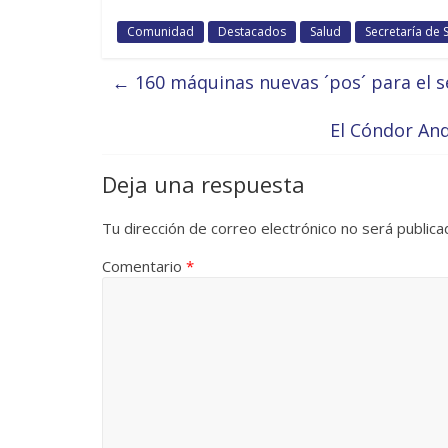
Comunidad
Destacados
Salud
Secretaría de 
←
160 máquinas nuevas ´pos´ para el s
El Cóndor And
Deja una respuesta
Tu dirección de correo electrónico no será publica
Comentario
*