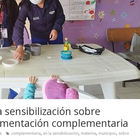
a sensibilización sobre
alimentación complementaria
,
,
,
,
s
complementaria
en la sensibilización
materna
municipio
sobre