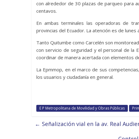
con alrededor de 30 plazas de parqueo para auto
centavos.
En ambas terminales las operadoras de tran
provincias del Ecuador. La atención es de lunes 
Tanto Quitumbe como Carcelén son monitoreadas
con servicio de seguridad y el personal de l
coordinar de manera acertada con elementos de 
La Epmmop, en el marco de sus competencias, o
los usuarios y ciudadanía en general.
E P Metropolitana de Movilidad y Obras Públicas
Pri
←
Señalización vial en la av. Real Audie
Control