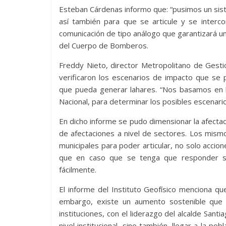
Esteban Cárdenas informo que: “pusimos un sist
así también para que se articule y se interc
comunicación de tipo análogo que garantizará un
del Cuerpo de Bomberos.
Freddy Nieto, director Metropolitano de Gest
verificaron los escenarios de impacto que se 
que pueda generar lahares. “Nos basamos en la i
Nacional, para determinar los posibles escenari
En dicho informe se pudo dimensionar la afect
de afectaciones a nivel de sectores. Los mismo
municipales para poder articular, no solo accio
que en caso que se tenga que responder se
fácilmente.
El informe del Instituto Geofísico menciona q
embargo, existe un aumento sostenible que s
instituciones, con el liderazgo del alcalde Sa
nivel institucional, sino también, llegar a la p