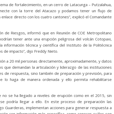
ema de fortalecimiento, en un cerro de Latacunga – Putzalahua,
onecte con la torre del Atacazo y podamos tener un flujo de
 enlace directo con los cuatro cantones”, explicó el Comandante
ión de Riesgos, informó que en Reunión de COE Metropolitano
podrían tener ante una erupción peligrosa del volcán Cotopaxi,
nformación técnica y científica del Instituto de la Politécnica
os de impacto”, dijo Freddy Nieto.
ación a 20 mil personas directamente, aproximadamente, y datos
s que demandan la articulación y liderazgo de las instituciones
nes de respuesta, sino también de preparación y previsión, para
 lo haga de manera ordenada y ello permita rehabilitarse
ue no se ha llegado a niveles de erupción como en el 2015, sin
e podría llegar a ello. En este proceso de preparación las
ntiago Guarderas, implementan acciones para generar respuesta a
oblación con información más específica, como conocer cuáles son