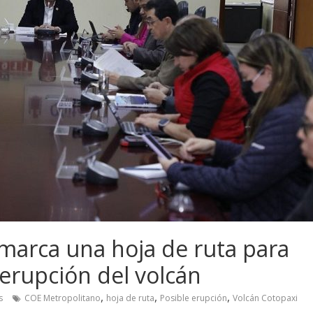
marca una hoja de ruta para
 erupción del volcán
,
,
,
s
COE Metropolitano
hoja de ruta
Posible erupción
Volcán Cotopaxi