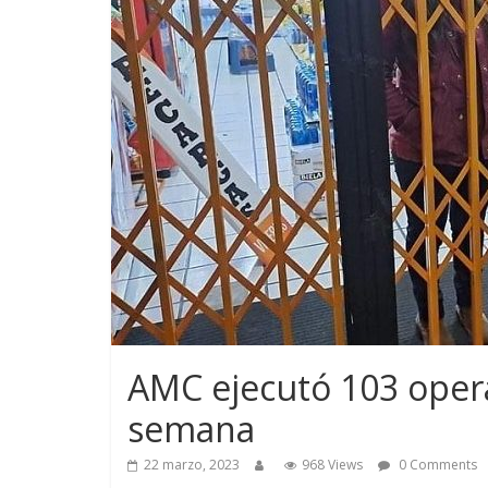
AMC ejecutó 103 operat
semana
22 marzo, 2023
968 Views
0 Comments