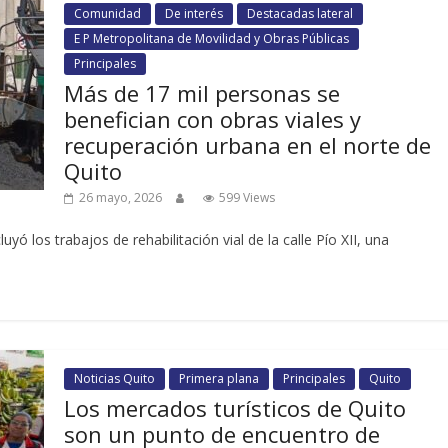
Comunidad
De interés
Destacadas lateral
E P Metropolitana de Movilidad y Obras Públicas
Principales
Más de 17 mil personas se
benefician con obras viales y
recuperación urbana en el norte de
Quito
26 mayo, 2026
599 Views
yó los trabajos de rehabilitación vial de la calle Pío XII, una
Noticias Quito
Primera plana
Principales
Quito
Los mercados turísticos de Quito
son un punto de encuentro de