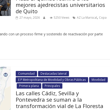
mejores ajedrecistas universitarios
de Quito
,
27 mayo, 2026
5250 Views
AZ La Mariscal
Copa
zando con un proceso firme y sostenido de reactivación por parte
Comunidad
Destacadas lateral
E P Metropolitana de Movilidad y Obras Públicas
Movilidad
Primera plana
Principales
Las calles Cádiz, Sevilla y
Pontevedra se suman a la
transformación vial de La Floresta