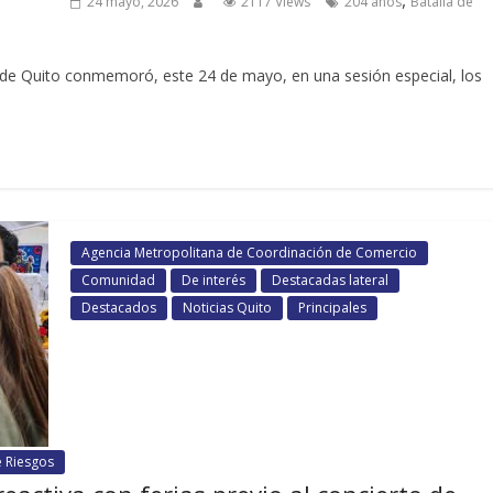
24 mayo, 2026
2117 Views
204 años
Batalla de
 de Quito conmemoró, este 24 de mayo, en una sesión especial, los
Agencia Metropolitana de Coordinación de Comercio
Comunidad
De interés
Destacadas lateral
Destacados
Noticias Quito
Principales
e Riesgos