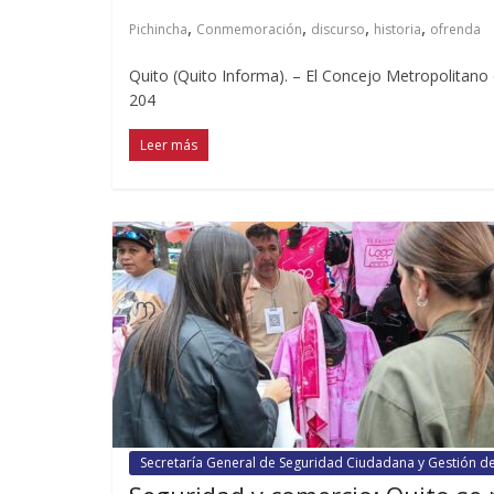
,
,
,
,
Pichincha
Conmemoración
discurso
historia
ofrenda
Quito (Quito Informa). – El Concejo Metropolitano
204
Leer más
Secretaría General de Seguridad Ciudadana y Gestión d