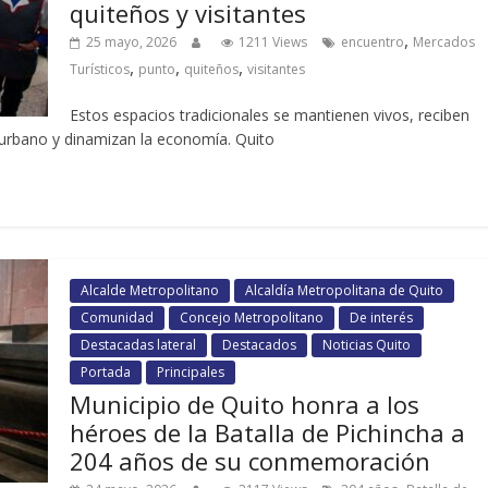
quiteños y visitantes
,
25 mayo, 2026
1211 Views
encuentro
Mercados
,
,
,
Turísticos
punto
quiteños
visitantes
Estos espacios tradicionales se mantienen vivos, reciben
o urbano y dinamizan la economía. Quito
Alcalde Metropolitano
Alcaldía Metropolitana de Quito
Comunidad
Concejo Metropolitano
De interés
Destacadas lateral
Destacados
Noticias Quito
Portada
Principales
Municipio de Quito honra a los
héroes de la Batalla de Pichincha a
204 años de su conmemoración
,