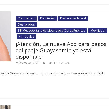
Comunidad
De interés
Destacadas lateral
Destacados
E P Metropolitana de Movilidad y Obras Públicas
Movilidad
Principales
¡Atención! La nueva App para pagos
del peaje Guayasamín ya está
disponible
26 mayo, 2026
3553 Views
swaldo Guayasamín ya pueden acceder a la nueva aplicación móvil: