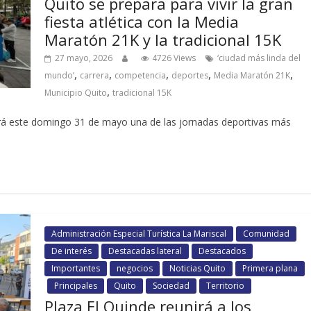
Quito se prepara para vivir la gran
fiesta atlética con la Media
Maratón 21K y la tradicional 15K
27 mayo, 2026
4726 Views
‘ciudad más linda del
,
,
,
,
,
mundo’
carrera
competencia
deportes
Media Maratón 21K
,
Municipio Quito
tradicional 15K
ivirá este domingo 31 de mayo una de las jornadas deportivas más
Administración Especial Turística La Mariscal
Comunidad
De interés
Destacadas lateral
Destacados
Importantes
negocios
Noticias Quito
Primera plana
Principales
Quito
Sociedad
Territorio
Plaza El Quinde reunirá a los