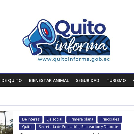
 DE QUITO
BIENESTAR ANIMAL
SEGURIDAD
TURISMO
De interés
Eje social
Primera plana
Principales
Quito
Secretaría de Educación, Recreación y Deporte