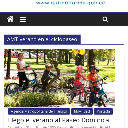
AMT verano en el ciclopaseo
Agencia Metropolitana de Tránsito
Movilidad
Portada
Llegó el verano al Paseo Dominical
6 julio, 2017
1995 Views
0 Comments
AMT