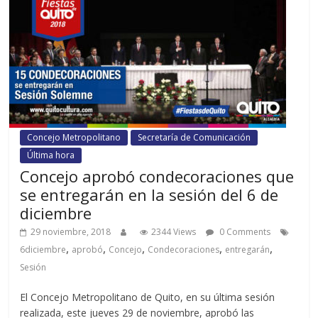
Concejo Metropolitano
Secretaría de Comunicación
Última hora
Concejo aprobó condecoraciones que
se entregarán en la sesión del 6 de
diciembre
29 noviembre, 2018
2344 Views
0 Comments
,
,
,
,
,
6diciembre
aprobó
Concejo
Condecoraciones
entregarán
Sesión
El Concejo Metropolitano de Quito, en su última sesión
realizada, este jueves 29 de noviembre, aprobó las