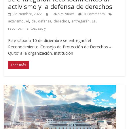
activismo y la defensa de derechos
9 diciembre, 2022
979 Views
0 Comments
,
,
,
,
,
,
,
activismo
Al
de
defensa
derechos
entregarán
La
,
,
reconocimientos
se
y
Este sábado 10 de diciembre se entregará el
Reconocimiento ‘Consejo de Protección de Derechos –
Quito’ a la organización, institución
Leer más