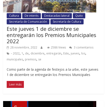
Cultura
De interés
Destacadas lateral
Quito
Secretaría de Comunicación
Secretaría de Cultura
Este jueves 1 de diciembre se
entregarán los Premios Municipales
2022
28 noviembre, 2022
2586 Views
3 comentarios
,
,
,
,
,
,
,
,
– 2022
1
de
diciembre
entregarán
Este
jueves
los
,
,
municipales
premios
se
Como parte de la agenda de festejos a la urbe, este jueves
1 de diciembre se entregarán los Premios Municipales
Leer más