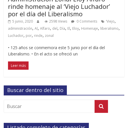
rinde homenaje al ‘Viejo Luchador’
por el día del Liberalismo
,
5 junio, 2020
2598 Views
0 Comments
‘Viejo
,
,
,
,
,
,
,
,
,
administración
Al
Alfaro
del
Día
El
Eloy
Homenaje
liberalismo
,
,
,
Luchador
por
rinde
zonal
• 125 años se conmemora este 5 junio por el día del
Liberalismo. • En el acto se ofreció un
Leer más
Buscar dentro del sitio
Listado completo de categorías