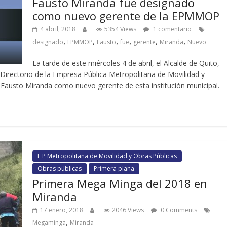
Fausto Miranda fue designado
como nuevo gerente de la EPMMOP
4 abril, 2018
5354 Views
1 comentario
,
,
,
,
,
,
designado
EPMMOP
Fausto
fue
gerente
Miranda
Nuevo
La tarde de este miércoles 4 de abril, el Alcalde de Quito,
Directorio de la Empresa Pública Metropolitana de Movilidad y
Fausto Miranda como nuevo gerente de esta institución municipal.
E P Metropolitana de Movilidad y Obras Públicas
Obras públicas
Primera plana
Primera Mega Minga del 2018 en
Miranda
17 enero, 2018
2046 Views
0 Comments
,
Megaminga
Miranda