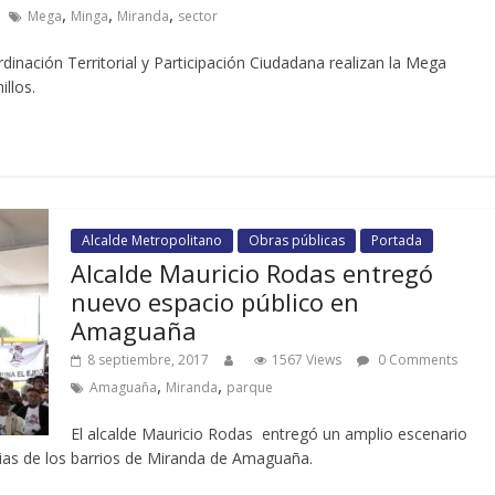
,
,
,
Mega
Minga
Miranda
sector
rdinación Territorial y Participación Ciudadana realizan la Mega
illos.
Alcalde Metropolitano
Obras públicas
Portada
Alcalde Mauricio Rodas entregó
nuevo espacio público en
Amaguaña
8 septiembre, 2017
1567 Views
0 Comments
,
,
Amaguaña
Miranda
parque
El alcalde Mauricio Rodas entregó un amplio escenario
lias de los barrios de Miranda de Amaguaña.