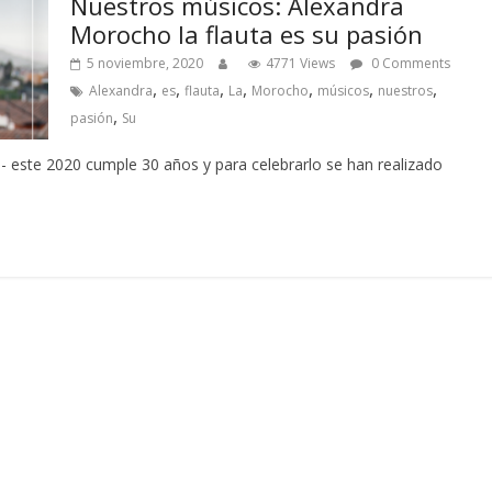
Nuestros músicos: Alexandra
Morocho la flauta es su pasión
5 noviembre, 2020
4771 Views
0 Comments
,
,
,
,
,
,
,
Alexandra
es
flauta
La
Morocho
músicos
nuestros
,
pasión
Su
 este 2020 cumple 30 años y para celebrarlo se han realizado