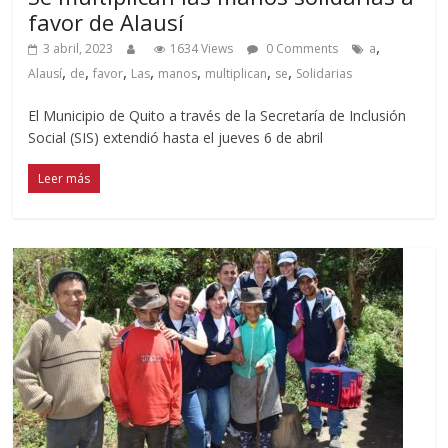
favor de Alausí
,
3 abril, 2023
1634 Views
0 Comments
a
,
,
,
,
,
,
,
Alausí
de
favor
Las
manos
multiplican
se
Solidarias
El Municipio de Quito a través de la Secretaría de Inclusión
Social (SIS) extendió hasta el jueves 6 de abril
Leer más