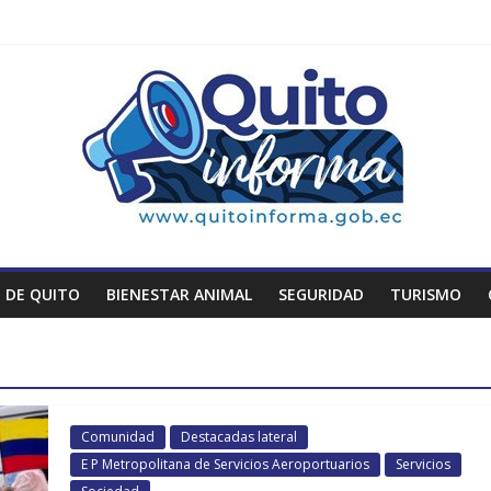
 DE QUITO
BIENESTAR ANIMAL
SEGURIDAD
TURISMO
Comunidad
Destacadas lateral
E P Metropolitana de Servicios Aeroportuarios
Servicios