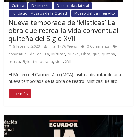
Cultura
De interés
Destacadas lateral
Fundación Museos de la Ciudad
Museo del Carmen Alto
Nueva temporada de ‘Místicas’ La
obra que recrea la vida conventual
quiteña del Siglo XVII
9 febrero, 2023
1476 Views
0 Comments
,
,
,
,
,
,
,
,
,
conventual
de
del
La
Místicas
Nueva
Obra
que
quiteña
,
,
,
,
recrea
Siglo
temporada
vida
XVII
El Museo del Carmen Alto (MCA) invita a disfrutar de una
nueva temporada de la obra de teatro ‘Místicas: Relato
Leer más