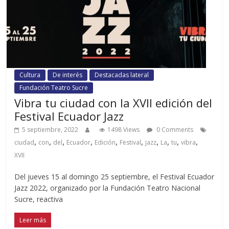
Cultura
De interés
Destacadas lateral
Fundación Teatro Sucre
Vibra tu ciudad con la XVII edición del
Festival Ecuador Jazz
5 septiembre, 2022
1498 Views
0 Comments
,
,
,
,
,
,
,
,
,
,
ciudad
con
del
Ecuador
Edición
Festival
jazz
La
tu
vibra
XVII
Del jueves 15 al domingo 25 septiembre, el Festival Ecuador
Jazz 2022, organizado por la Fundación Teatro Nacional
Sucre, reactiva
Leer más