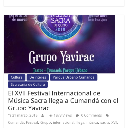
Cultura
De interés
Parque Urbano Cumandá
Secretaría de Cultura
El XVII Festival Internacional de
Música Sacra llega a Cumandá con el
Grupo Yavirac
21 marzo, 2018
1873 Views
0 Comments
,
,
,
,
,
,
,
,
Cumandá
Festival
Grupo
internacional
llega
música
sacra
XVII