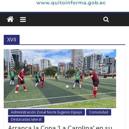
XVII
Administración Zonal Norte Eugenio Espejo
Comunidad
Destacadas lateral
Arranca la Copa ‘La Carolina’ en su