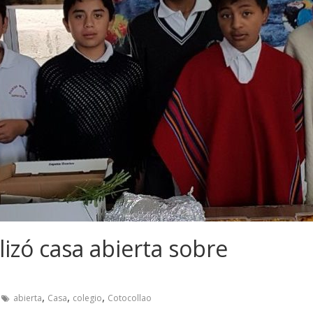
lizó casa abierta sobre
,
,
,
abierta
Casa
colegio
Cotocollao