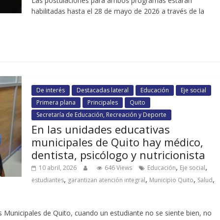
Las postulaciones para ambos programas estarán
habilitadas hasta el 28 de mayo de 2026 a través de la
De interés
Destacadas lateral
Educación
Eje social
Primera plana
Principales
Quito
Secretaría de Educación, Recreación y Deporte
En las unidades educativas
municipales de Quito hay médico,
dentista, psicólogo y nutricionista
,
,
10 abril, 2026
646 Views
Educación
Eje social
,
,
,
,
estudiantes
garantizan atención integral
Municipio Quito
Salud
s Municipales de Quito, cuando un estudiante no se siente bien, no