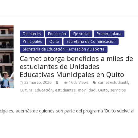
De interés
Educación
Eje social
Primera plana
Principales
Quito
Secretaría de Comunicación
Secretaría de Educación, Recreación y Deporte
Carnet otorga beneficios a miles de
estudiantes de Unidades
Educativas Municipales en Quito
,
23 marzo, 2026
1005 Views
carnet estudiantil
,
,
,
,
,
Cultura
Educación
estudiantes
movilidad
Quito
servicios
cipales, además de quienes son parte del programa ‘Quito vuelve al