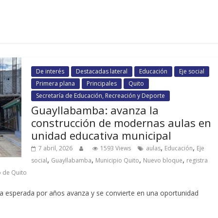
De interés
Destacadas lateral
Educación
Eje social
Primera plana
Principales
Quito
Secretaría de Educación, Recreación y Deporte
Guayllabamba: avanza la
construcción de modernas aulas en
unidad educativa municipal
,
,
7 abril, 2026
1593 Views
aulas
Educación
Eje
,
,
,
,
social
Guayllabamba
Municipio Quito
Nuevo bloque
registra
o de Quito
ra esperada por años avanza y se convierte en una oportunidad