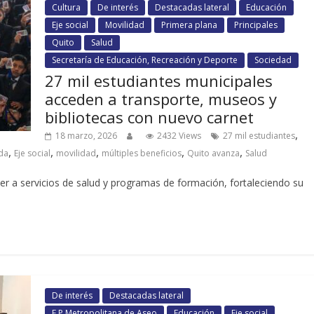
Cultura
De interés
Destacadas lateral
Educación
Eje social
Movilidad
Primera plana
Principales
Quito
Salud
Secretaría de Educación, Recreación y Deporte
Sociedad
27 mil estudiantes municipales
acceden a transporte, museos y
bibliotecas con nuevo carnet
,
18 marzo, 2026
2432 Views
27 mil estudiantes
,
,
,
,
,
da
Eje social
movilidad
múltiples beneficios
Quito avanza
Salud
der a servicios de salud y programas de formación, fortaleciendo su
De interés
Destacadas lateral
E P Metropolitana de Aseo
Educación
Eje social