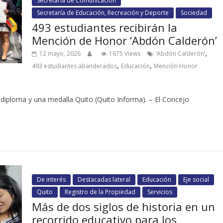
Secretaría de Comunicación
Secretaría de Educación, Recreación y Deporte
Sociedad
493 estudiantes recibirán la
Mención de Honor ‘Abdón Calderón’
,
12 mayo, 2026
1675 Views
‘Abdón Calderón’
,
,
493 estudiantes abanderados
Educación
Mención Honor
diploma y una medalla Quito (Quito Informa). – El Concejo
De interés
Destacadas lateral
Educación
Eje social
Quito
Registro de la Propiedad
Servicios
Más de dos siglos de historia en un
recorrido educativo para los