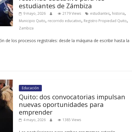
estudiantes de Zámbiza
,
,
9 mayo, 2026
2179 Views
estudiantes
historia
,
,
,
Municipio Quito
recorrido educativo
Registro Propiedad Quito
Zambiza
n de los procesos registrales: desde la máquina de escribir hasta la
Educación
Quito: dos convocatorias impulsan
nuevas oportunidades para
emprender
4 mayo, 2026
1385 Views