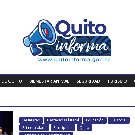
 DE QUITO
BIENESTAR ANIMAL
SEGURIDAD
TURISMO
De interés
Destacadas lateral
Educación
Eje social
Primera plana
Principales
Quito