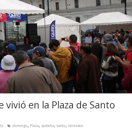
 vivió en la Plaza de Santo
,
,
,
,
ts
domingo
Plaza
quiteña
santo
serenata