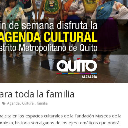
ra toda la familia
,
,
Agenda
Cultural
familia
a cita en los espacios culturales de la Fundación Museos de la
turaleza, historia son algunos de los ejes temáticos que podrá