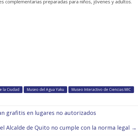
des complementarias preparadas para niños, jóvenes y adultos.
e la Ciudad
Museo del Agua Yaku
Museo Interactivo de Ciencias MIC
 grafitis en lugares no autorizados
del Alcalde de Quito no cumple con la norma legal
→