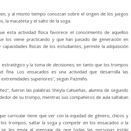
iten, y al mismo tiempo conozcan sobre el origen de los juegos
, la macateta y el salto de la soga.
e esta actividad física favorece el conocimiento de aquellos
e los viene practicando y que han pasado de generación en
capacidades físicas de los estudiantes, permite la adquisición
o estratégico y la toma de decisiones; en tanto que los trompos
ad fina. Los ensacados es una actividad que desarrolla las
as extremidades superiores”, según Pazmiño.
iñez”, fueron las palabras Sheyla Cahueñas, alumna de segundo
lrededor de su trompo, mientras sus compañeros de aula saltaban
ue curricular tiene que ver con la equidad de género, chicos y
r los trompos, saltar la soga y competir en los ensacados o la
s se les envía el mensaje de que todas las personas están