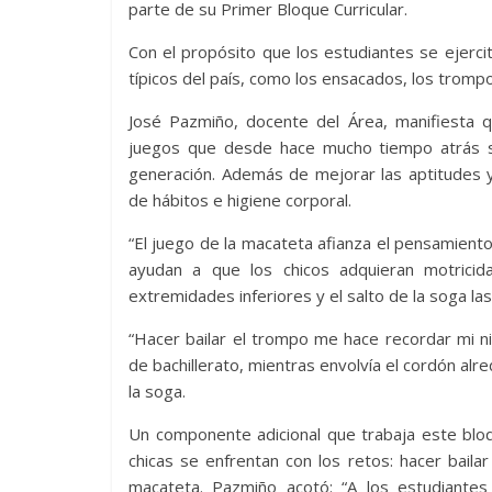
parte de su Primer Bloque Curricular.
Con el propósito que los estudiantes se ejerc
típicos del país, como los ensacados, los trompos
José Pazmiño, docente del Área, manifiesta qu
juegos que desde hace mucho tiempo atrás s
generación. Además de mejorar las aptitudes y 
de hábitos e higiene corporal.
“El juego de la macateta afianza el pensamient
ayudan a que los chicos adquieran motricid
extremidades inferiores y el salto de la soga l
“Hacer bailar el trompo me hace recordar mi n
de bachillerato, mientras envolvía el cordón a
la soga.
Un componente adicional que trabaja este bloq
chicas se enfrentan con los retos: hacer baila
macateta. Pazmiño acotó: “A los estudiante