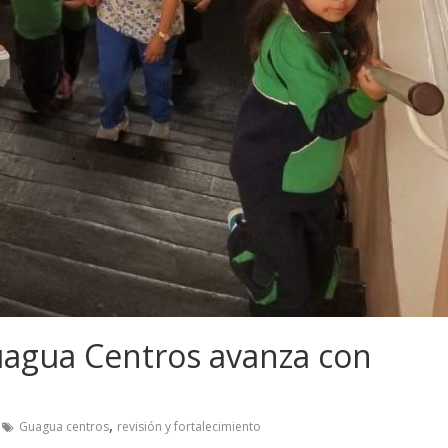
uagua Centros avanza con
,
Guagua centros
revisión y fortalecimiento