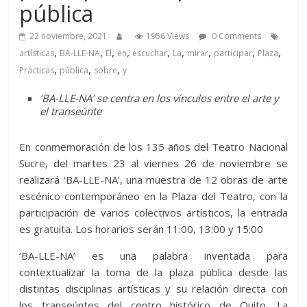
pública
22 noviembre, 2021
1956 Views
0 Comments
,
,
,
,
,
,
,
,
,
artísticas
BA-LLE-NA
El
en
escuchar
La
mirar
participar
Plaza
,
,
,
Prácticas
pública
sobre
y
‘BA-LLE-NA’ se centra en los vínculos entre el arte y
el transeúnte
En conmemoración de los 135 años del Teatro Nacional
Sucre, del martes 23 al viernes 26 de noviembre se
realizará ‘BA-LLE-NA’, una muestra de 12 obras de arte
escénico contemporáneo en la Plaza del Teatro, con la
participación de varios colectivos artísticos, la entrada
es gratuita. Los horarios serán 11:00, 13:00 y 15:00
‘BA-LLE-NA’ es una palabra inventada para
contextualizar la toma de la plaza pública desde las
distintas disciplinas artísticas y su relación directa con
los transeúntes del centro histórico de Quito. La