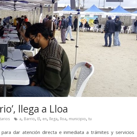
io’, llega a Lloa
,
,
,
,
,
,
,
arios
a
Barrio
El
en
llega
lloa
municipio
tu
o para dar atención directa e inmediata a trámites y servicios