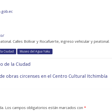
.gob.ec
to/
tonal. Calles Bolívar y Rocafuerte, ingreso vehicular y peatonal.
la Ciudad
Museo del Agua Yaku
eo de la Ciudad
de obras circenses en el Centro Cultural Itchimbía
da.
Los campos obligatorios están marcados con
*