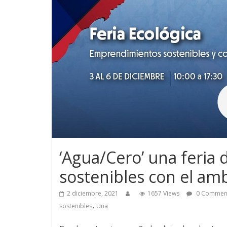
‘Agua/Cero’ una feri
sostenibles con el am
2 diciembre, 2021
1657 Views
0 Commen
,
sostenibles
Una