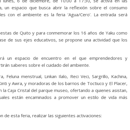
 lunes, 6 de diciembre, de 10:00 a 17:30, se activa en las
, un espacio que busca abrir la reflexión sobre el consumo
les con el ambiente es la feria ‘Agua/Cero’. La entrada será
 Fiestas de Quito y para conmemorar los 16 años de Yaku como
 base de sus ejes educativos, se propone una actividad que los
será un espacio de encuentro en el que emprendedores y
irán saberes sobre el cuidado del ambiente.
 Feluna menstrual, Linkan Ilalo, Reci Veci, Sargrillo, Kachina,
inti y Awra, y moradoras de los barrios de Toctiuco y El Placer,
 la Caja Cristal del parque museo, ofertando a quienes asistan,
 cuales están encaminados a promover un estilo de vida más
de esta feria, realizar las siguientes activaciones: