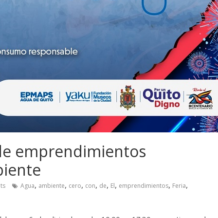
a de emprendimientos
biente
,
,
,
,
,
,
,
,
ts
Agua
ambiente
cero
con
de
El
emprendimientos
Feria